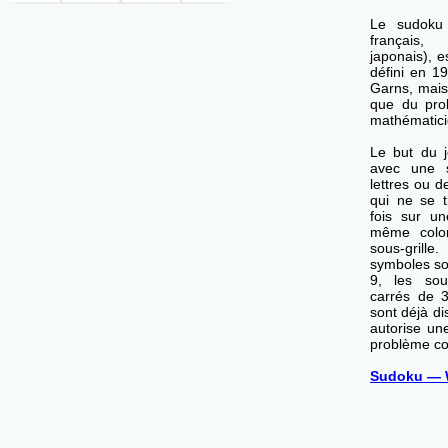
Le sudoku
français,
japonais), e
défini en 1
Garns, mais 
que du pro
mathématici
Le but du j
avec une s
lettres ou d
qui ne se t
fois sur u
même colo
sous-grille
symboles son
9, les sou
carrés de 
sont déjà di
autorise un
problème co
Sudoku — 