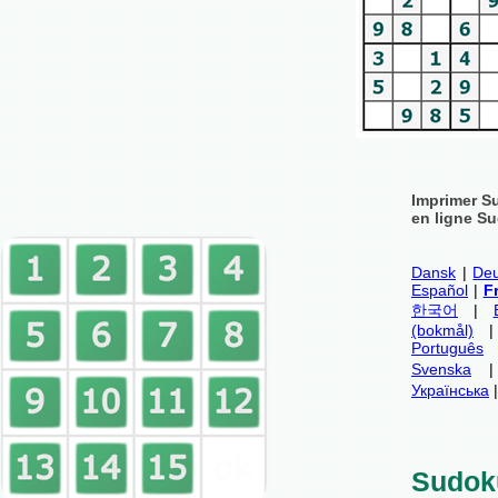
Imprimer S
en ligne Su
Dansk
|
Deu
Español
|
F
한국어
|
(bokmål)
Português
Svenska
Українська
Sudok