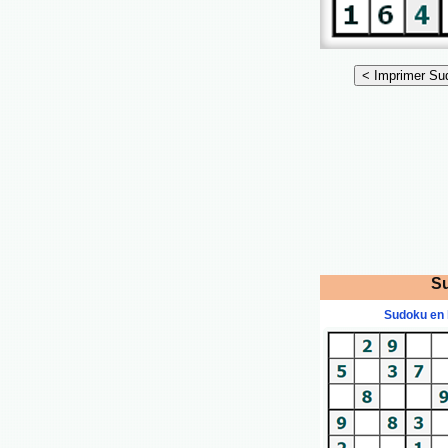
Su
Sudoku en 