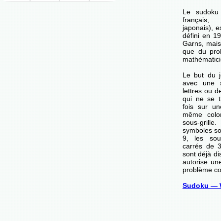
Le sudoku
français,
japonais), e
défini en 1
Garns, mais 
que du pro
mathématici
Le but du j
avec une s
lettres ou d
qui ne se t
fois sur u
même colo
sous-grille
symboles son
9, les sou
carrés de 
sont déjà di
autorise un
problème co
Sudoku — 