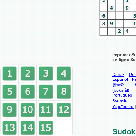
Imprimer S
en ligne Su
Dansk
|
Deu
Español
|
F
한국어
|
(bokmål)
Português
Svenska
Українська
Sudok