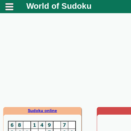
World of Sudoku
Sudoku online