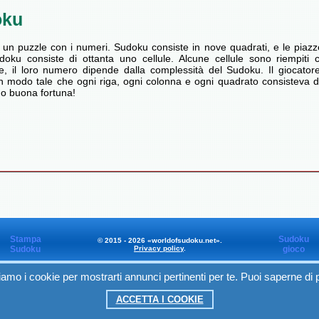
oku
 un puzzle con i numeri. Sudoku consiste in nove quadrati, e le piaz
doku consiste di ottanta uno cellule. Alcune cellule sono riempiti 
e, il loro numero dipende dalla complessità del Sudoku. Il giocatore
 modo tale che ogni riga, ogni colonna e ogni quadrato consisteva di 
o buona fortuna!
Stampa
Sudoku
© 2015 - 2026 «worldofsudoku.net».
Sudoku
Privacy policy
.
gioco
zziamo i cookie per mostrarti annunci pertinenti per te. Puoi saperne di
Worldofsudoku
in Facebook
ACCETTA I COOKIE