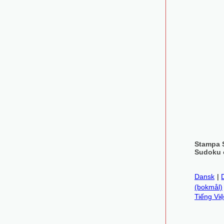
Stampa 
Sudoku o
Dansk
|
(bokmål)
Tiếng Việ