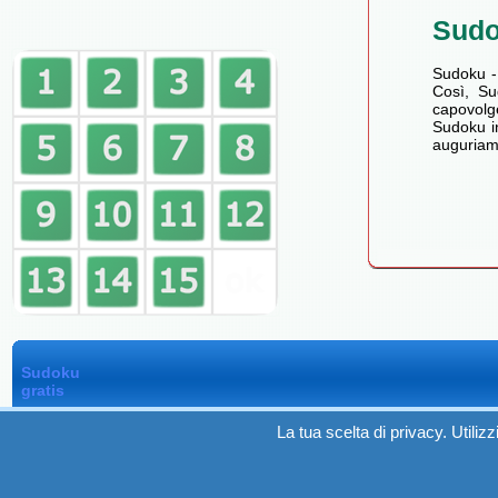
Sud
Sudoku -
Così, Su
capovolg
Sudoku in
auguriam
Sudoku
gratis
La tua scelta di privacy. Utili