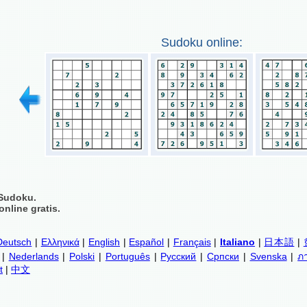
Sudoku online:
Sudoku.
nline gratis.
Deutsch
|
Ελληνικά
|
English
|
Español
|
Français
|
Italiano
|
日本語
|
|
Nederlands
|
Polski
|
Português
|
Русский
|
Српски
|
Svenska
|
ภ
t
|
中文