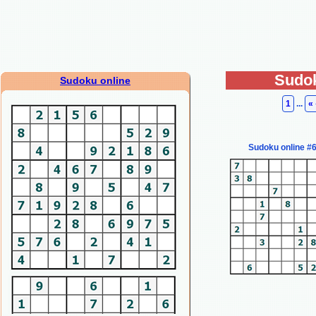
Sudok
Sudoku online
1
...
«
Sudoku online #