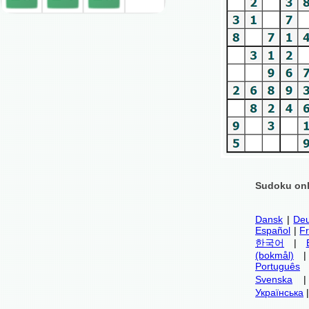
Sudoku onl
Dansk
|
Deu
Español
|
F
한국어
|
(bokmål)
Português
Svenska
Українська