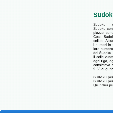
Sudok
Sudoku - 
Sudoku cons
piazze son
Così, Sudok
cellule. Alc
i numeri in 
loro numero
del Sudoku. 
il celle vu
ogni riga, o
consisteva d
9. Vi augur
Sudoku per 
Sudoku per 
Quindici pu