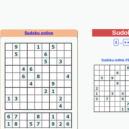
Sudok
Sudoku online
1
...
« 
Sudoku online #