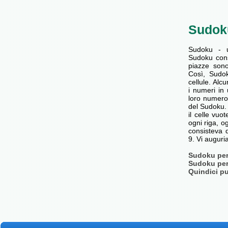
Sudok
Sudoku - 
Sudoku cons
piazze son
Così, Sudok
cellule. Alc
i numeri in 
loro numero
del Sudoku. 
il celle vu
ogni riga, o
consisteva d
9. Vi augur
Sudoku per 
Sudoku per 
Quindici pu