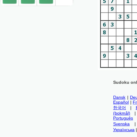
Sudoku onl
Dansk
|
Deu
Español
|
F
한국어
|
(bokmål)
Português
Svenska
Українська