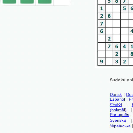
Sudoku onl
Dansk
|
Deu
Español
|
F
한국어
|
(bokmål)
Português
Svenska
Українська