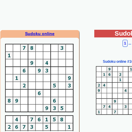
Sudok
Sudoku online
1
...
Sudoku online #1