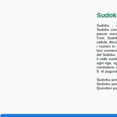
Sudok
Sudoku - 
Sudoku cons
piazze son
Così, Sudok
cellule. Alc
i numeri in 
loro numero
del Sudoku. 
il celle vu
ogni riga, o
consisteva d
9. Vi augur
Sudoku per 
Sudoku per 
Quindici pu