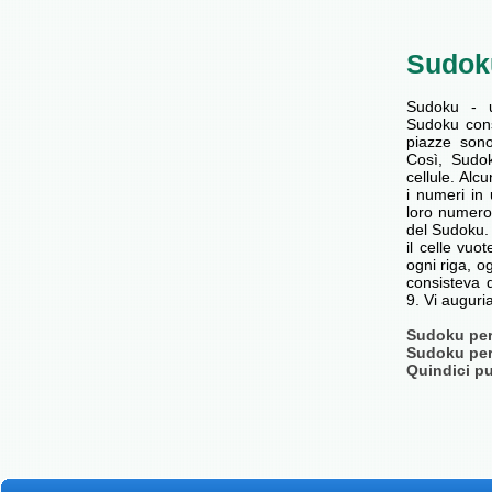
Sudok
Sudoku - 
Sudoku cons
piazze son
Così, Sudok
cellule. Alc
i numeri in 
loro numero
del Sudoku. 
il celle vu
ogni riga, o
consisteva d
9. Vi augur
Sudoku per 
Sudoku per 
Quindici pu