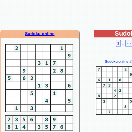
Sudok
Sudoku online
1
...
« «
Sudoku online #