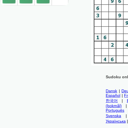
Sudoku onl
Dansk
|
Deu
Español
|
F
한국어
|
(bokmål)
Português
Svenska
Українська