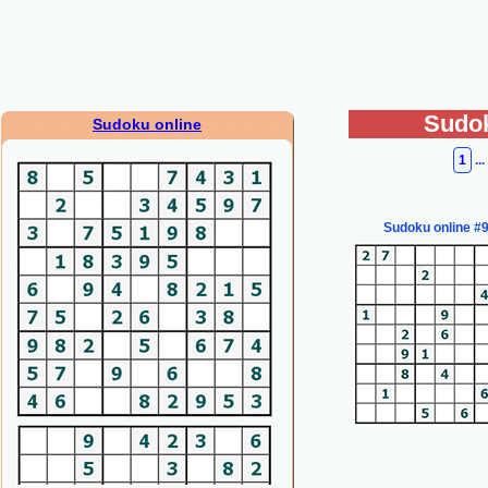
Sudok
Sudoku online
1
...
Sudoku online #