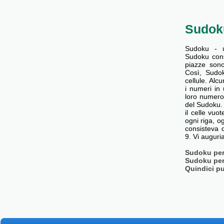
Sudok
Sudoku - 
Sudoku cons
piazze son
Così, Sudok
cellule. Alc
i numeri in 
loro numero
del Sudoku. 
il celle vu
ogni riga, o
consisteva d
9. Vi augur
Sudoku per 
Sudoku per 
Quindici pu