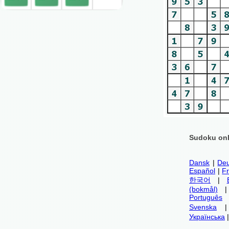
Sudoku onl
Dansk
|
Deu
Español
|
F
한국어
|
(bokmål)
Português
Svenska
Українська