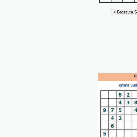
o
online Su