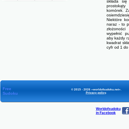
składa się
prostokąty
komórek. Z
osiemdzie
Niektóre ko
naraz - to p
złożonośc
wypełnić p
aby każdy r
kwadrat skł
cyfr od 1 d
Free
© 2015 - 2026 «worldofsudoku.net».
Sudoku
Privacy policy
.
Worldofsudoku
in Facebook