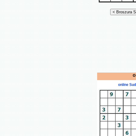
o
online Su