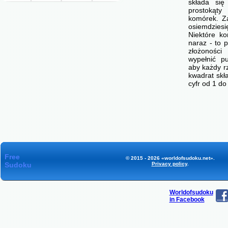
składa się
prostokąty
komórek. Z
osiemdzie
Niektóre ko
naraz - to p
złożonośc
wypełnić p
aby każdy r
kwadrat skł
cyfr od 1 d
Free
© 2015 - 2026 «worldofsudoku.net».
Sudoku
Privacy policy
.
Worldofsudoku
in Facebook