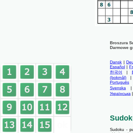
Broszura S
Darmowe gr
Dansk
|
Deu
Español
|
F
한국어
|
(bokmål)
Português
Svenska
Українська
Sudok
Sudoku - p