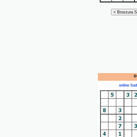
o
online Su