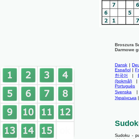
Broszura S
Darmowe gr
Dansk
|
Deu
Español
|
F
한국어
|
(bokmål)
Português
Svenska
Українська
Sudok
Sudoku - p