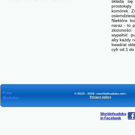
składa się
prostokąty
komórek. Z
osiemdzie
Niektóre ko
naraz - to p
złożonośc
wypełnić p
aby każdy r
kwadrat skł
cyfr od 1 d
Free
© 2015 - 2026 «worldofsudoku.net».
Sudoku
Privacy policy
.
Worldofsudoku
in Facebook