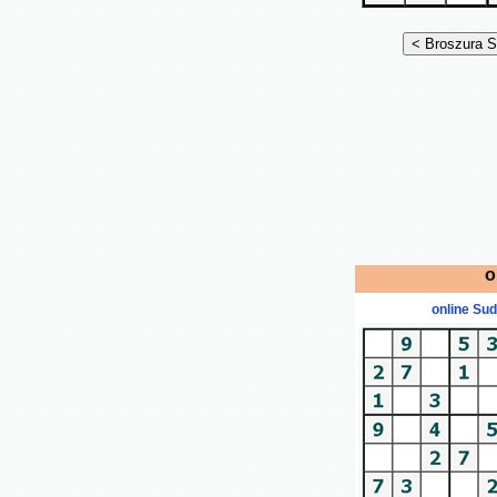
o
online Su