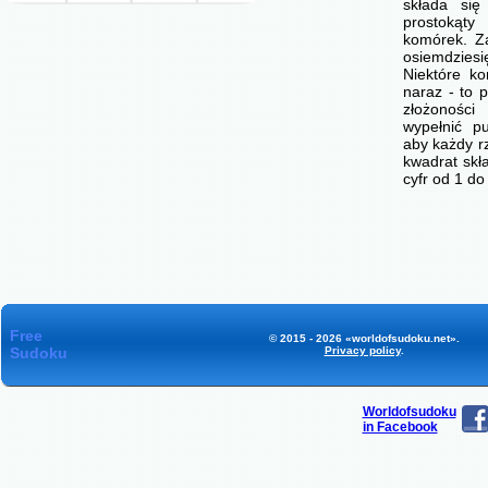
składa się
prostokąty
komórek. Z
osiemdzie
Niektóre ko
naraz - to p
złożonośc
wypełnić p
aby każdy r
kwadrat skł
cyfr od 1 d
Free
© 2015 - 2026 «worldofsudoku.net».
Sudoku
Privacy policy
.
Worldofsudoku
in Facebook