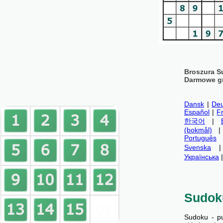
Broszura S
Darmowe gr
Dansk
|
Deu
Español
|
F
한국어
|
(bokmål)
Português
Svenska
Українська
Sudok
Sudoku - p