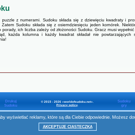
oku
 puzzle z numerami. Sudoku składa się z dziewięciu kwadraty i pros
 Zatem Sudoku składa się z osiemdziesięciu jeden komórek. Niektór
o porady, ich liczba zależy od złożoności Sudoku. Gracz musi wypełni
ąd, każda kolumna i każdy kwadrat składał nie powtarzających
ia!
Drukuj
Sudoku
© 2015 - 2026 «worldofsudoku.net».
Sudoku
Privacy policy
.
gry
y wyświetlać reklamy, które są dla Ciebie odpowiednie. Możesz dow
Worldofsudoku
in Facebook
AKCEPTUJE CIASTECZKA