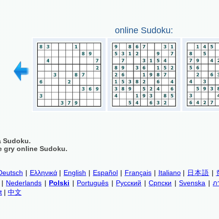
online Sudoku:
a Sudoku.
 gry online Sudoku.
Deutsch
|
Ελληνικά
|
English
|
Español
|
Français
|
Italiano
|
日本語
|
|
Nederlands
|
Polski
|
Português
|
Русский
|
Српски
|
Svenska
|
ภ
t
|
中文