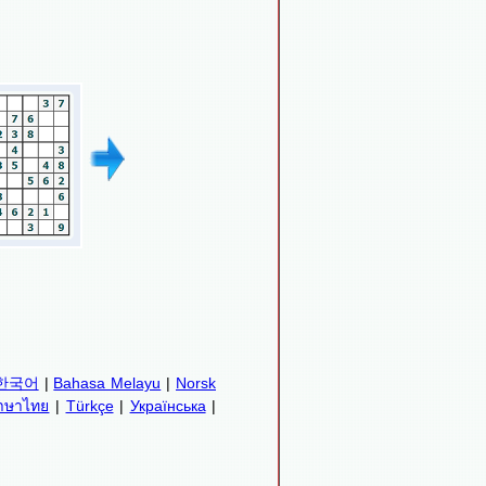
한국어
|
Bahasa Melayu
|
Norsk
าษาไทย
|
Türkçe
|
Українська
|