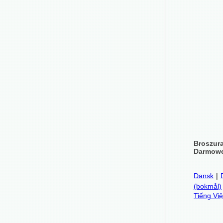
Broszur
Darmowe
Dansk
|
(bokmål)
Tiếng Việ