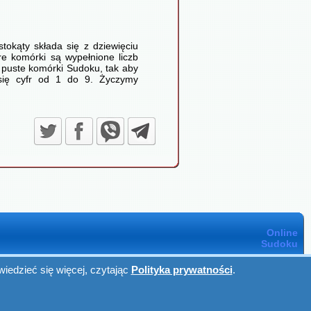
tokąty składa się z dziewięciu
e komórki są wypełnione liczb
ć puste komórki Sudoku, tak aby
 się cyfr od 1 do 9. Życzymy
Online
Sudoku
iedzieć się więcej, czytając
Polityka prywatności
.