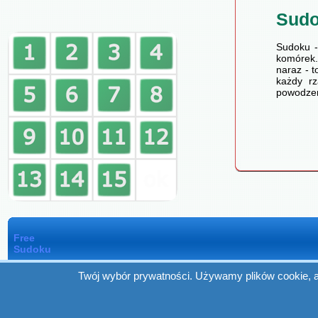
Sud
Sudoku -
komórek.
naraz - t
każdy rz
powodzen
Free
Sudoku
Twój wybór prywatności. Używamy plików cookie, ab