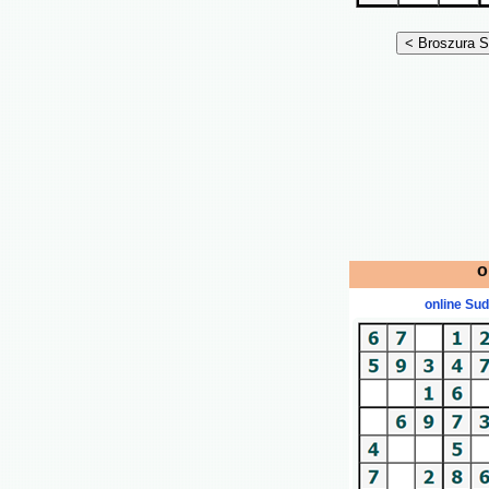
o
online Su