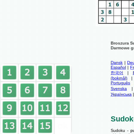
Broszura S
Darmowe gr
Dansk
|
Deu
Español
|
F
한국어
|
(bokmål)
Português
Svenska
Українська
Sudok
Sudoku - p