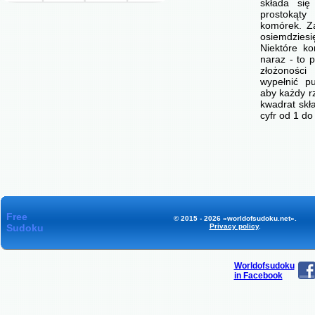
składa się
prostokąty
komórek. Z
osiemdzie
Niektóre ko
naraz - to p
złożonośc
wypełnić p
aby każdy r
kwadrat skł
cyfr od 1 d
Free
© 2015 - 2026 «worldofsudoku.net».
Sudoku
Privacy policy
.
Worldofsudoku
in Facebook