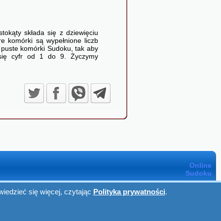
tokąty składa się z dziewięciu
e komórki są wypełnione liczb
ć puste komórki Sudoku, tak aby
 się cyfr od 1 do 9. Życzymy
Online
Sudoku
iedzieć się więcej, czytając
Polityka prywatności
.