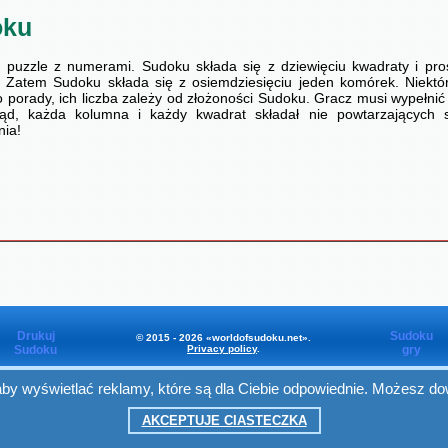
oku
 puzzle z numerami. Sudoku składa się z dziewięciu kwadraty i pros
 Zatem Sudoku składa się z osiemdziesięciu jeden komórek. Niektór
o porady, ich liczba zależy od złożoności Sudoku. Gracz musi wypełni
ąd, każda kolumna i każdy kwadrat składał nie powtarzających
ia!
Drukuj
Sudoku
© 2015 - 2026 «worldofsudoku.net».
Sudoku
Privacy policy
.
gry
y wyświetlać reklamy, które są dla Ciebie odpowiednie. Możesz dow
Worldofsudoku
in Facebook
AKCEPTUJE CIASTECZKA