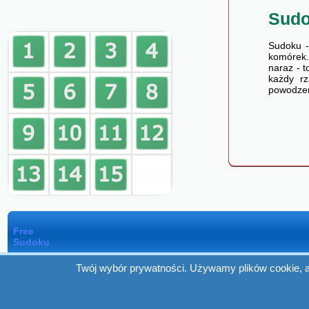
Sud
Sudoku -
komórek.
naraz - t
każdy rz
powodzen
Free
Sudoku
Twój wybór prywatności. Używamy plików cookie, ab