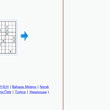
한국어
|
Bahasa Melayu
|
Norsk
าษาไทย
|
Türkçe
|
Українська
|