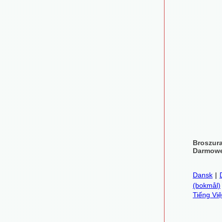
Broszur
Darmowe
Dansk
|
(bokmål)
Tiếng Việ