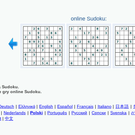
online Sudoku:
a Sudoku.
 gry online Sudoku.
Deutsch
|
Ελληνικά
|
English
|
Español
|
Français
|
Italiano
|
日本語
|
|
Nederlands
|
Polski
|
Português
|
Русский
|
Српски
|
Svenska
|
ภ
t
|
中文