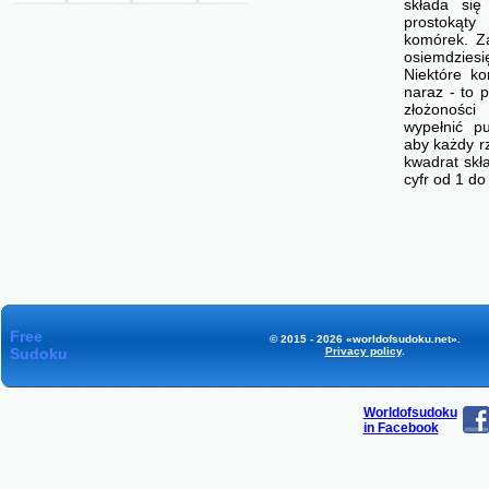
składa się
prostokąty
komórek. Z
osiemdzie
Niektóre ko
naraz - to p
złożonośc
wypełnić p
aby każdy r
kwadrat skł
cyfr od 1 d
Free
© 2015 - 2026 «worldofsudoku.net».
Sudoku
Privacy policy
.
Worldofsudoku
in Facebook