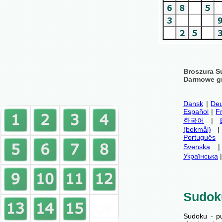
Broszura S
Darmowe gr
Dansk
|
Deu
Español
|
F
한국어
|
(bokmål)
Português
Svenska
Українська
Sudok
Sudoku - p