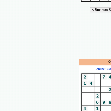
o
online Su