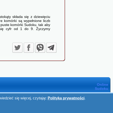
tokąty składa się z dziewięciu
e komórki są wypełnione liczb
ć puste komórki Sudoku, tak aby
 się cyfr od 1 do 9. Życzymy
Online
Sudoku
iedzieć się więcej, czytając
Polityka prywatności
.