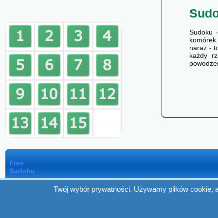
Sud
Sudoku -
komórek.
naraz - t
każdy rz
powodzen
Free
Sudoku
Twój wybór prywatności. Używamy plików cookie, ab