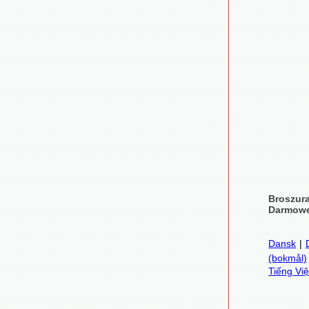
Broszur
Darmowe
Dansk
|
(bokmål)
Tiếng Việ