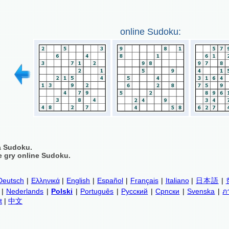
online Sudoku:
a Sudoku.
 gry online Sudoku.
Deutsch
|
Ελληνικά
|
English
|
Español
|
Français
|
Italiano
|
日本語
|
|
Nederlands
|
Polski
|
Português
|
Русский
|
Српски
|
Svenska
|
ภ
t
|
中文