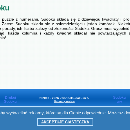
oku
 puzzle z numerami. Sudoku składa się z dziewięciu kwadraty i pros
 Zatem Sudoku składa się z osiemdziesięciu jeden komórek. Niektór
o porady, ich liczba zależy od złożoności Sudoku. Gracz musi wypełni
ąd, każda kolumna i każdy kwadrat składał nie powtarzających
ia!
Drukuj
Sudoku
© 2015 - 2026 «worldofsudoku.net».
Sudoku
Privacy policy
.
gry
y wyświetlać reklamy, które są dla Ciebie odpowiednie. Możesz dow
Worldofsudoku
in Facebook
AKCEPTUJE CIASTECZKA