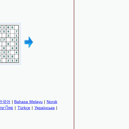
한국어
|
Bahasa Melayu
|
Norsk
าษาไทย
|
Türkçe
|
Українська
|