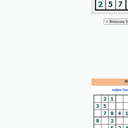
o
online Su