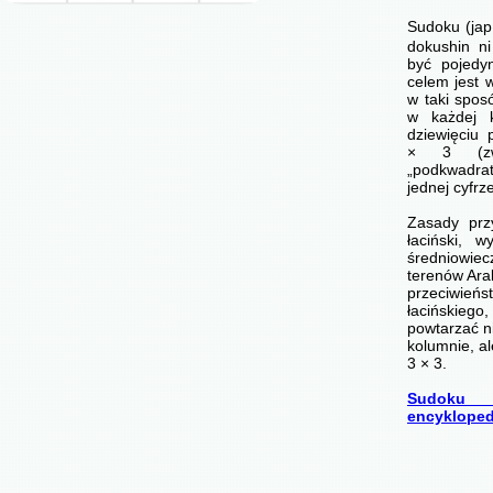
Sudoku (ja
dokushin ni
być pojedyn
celem jest 
w taki spos
w każdej 
dziewięciu
× 3 (zwa
„podkwadr
jednej cyfrz
Zasady prz
łaciński, 
średniowi
terenów Arab
przeciwi
łacińskie
powtarzać n
kolumnie, a
3 × 3.
Sudoku 
encykloped