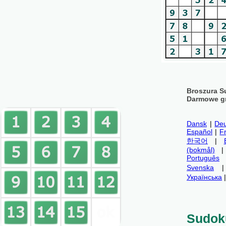
Broszura S
Darmowe gr
Dansk
|
Deu
Español
|
F
한국어
|
(bokmål)
Português
Svenska
Українська
Sudok