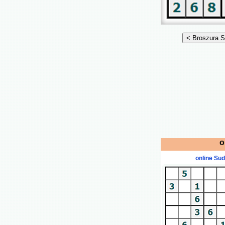
o
online Su