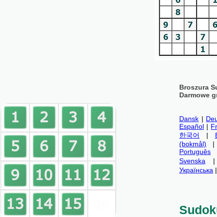
Broszura S
Darmowe gr
Dansk
|
Deu
Español
|
F
한국어
|
(bokmål)
Português
Svenska
Українська
Sudok