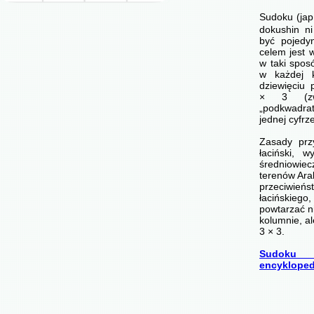
Sudoku (ja
dokushin ni
być pojedyn
celem jest 
w taki spos
w każdej 
dziewięciu
× 3 (zwa
„podkwadr
jednej cyfrz
Zasady prz
łaciński, 
średniowi
terenów Arab
przeciwi
łacińskie
powtarzać n
kolumnie, a
3 × 3.
Sudoku 
encykloped