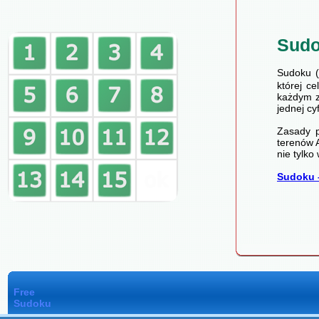
Sud
Sudoku (
której c
każdym z
jednej cy
Zasady p
terenów A
nie tylko
Sudoku 
Free
Sudoku