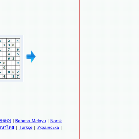
한국어
|
Bahasa Melayu
|
Norsk
าษาไทย
|
Türkçe
|
Українська
|