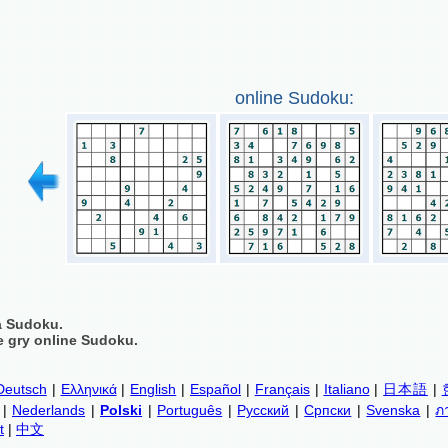
online Sudoku:
a Sudoku.
 gry online Sudoku.
Deutsch
|
Ελληνικά
|
English
|
Español
|
Français
|
Italiano
|
日本語
|
|
Nederlands
|
Polski
|
Português
|
Русский
|
Српски
|
Svenska
|
ภ
t
|
中文