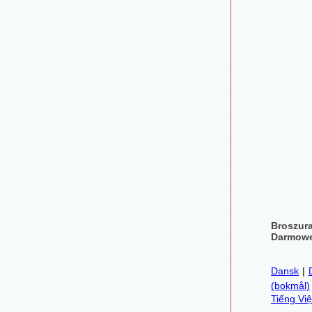
Broszur
Darmowe
Dansk
|
(bokmål)
Tiếng Việ