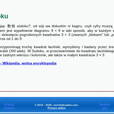
oku
jap. 数独 sūdoku?, od sūji wa dokushin ni kagiru, czyli cyfry muszą
elem jest wypełnienie diagramu 9 × 9 w taki sposób, aby w każdym 
 dziewięciu pogrubionych kwadratów 3 × 3 (zwanych „blokami” lub „p
frze od 1 do 9.
rzypominają trochę kwadrat łaciński, wymyślony i badany przez ś
rabii (XIII wiek). W Sudoku, w przeciwieństwie do kwadratu łacińskieg
 w żadnym wierszu i kolumnie, ale także w małym kwadracie 3 × 3.
– Wikipedia, wolna encyklopedia
Drukuj
Sudoku
© 2015 - 2026 «worldofsudoku.net».
Sudoku
Privacy policy
.
gry