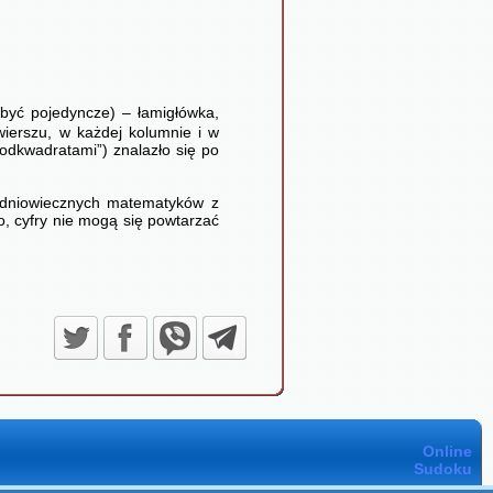
 być pojedyncze) – łamigłówka,
wierszu, w każdej kolumnie i w
odkwadratami”) znalazło się po
redniowiecznych matematyków z
o, cyfry nie mogą się powtarzać
Online
Sudoku