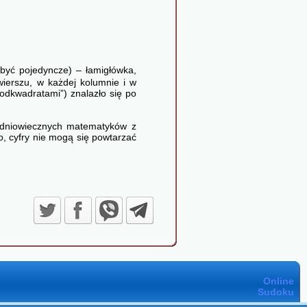
 być pojedyncze) – łamigłówka,
wierszu, w każdej kolumnie i w
odkwadratami”) znalazło się po
redniowiecznych matematyków z
o, cyfry nie mogą się powtarzać
Online
Sudoku