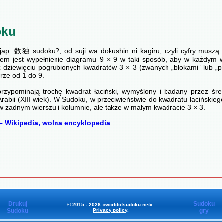
oku
jap. 数独 sūdoku?, od sūji wa dokushin ni kagiru, czyli cyfry muszą
elem jest wypełnienie diagramu 9 × 9 w taki sposób, aby w każdym 
 dziewięciu pogrubionych kwadratów 3 × 3 (zwanych „blokami” lub „p
frze od 1 do 9.
rzypominają trochę kwadrat łaciński, wymyślony i badany przez ś
rabii (XIII wiek). W Sudoku, w przeciwieństwie do kwadratu łacińskieg
 w żadnym wierszu i kolumnie, ale także w małym kwadracie 3 × 3.
– Wikipedia, wolna encyklopedia
Drukuj
Sudoku
© 2015 - 2026 «worldofsudoku.net».
Sudoku
Privacy policy
.
gry