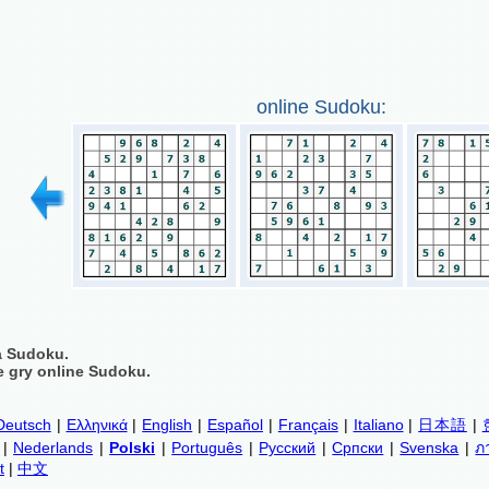
online Sudoku:
a Sudoku.
 gry online Sudoku.
Deutsch
|
Ελληνικά
|
English
|
Español
|
Français
|
Italiano
|
日本語
|
|
Nederlands
|
Polski
|
Português
|
Русский
|
Српски
|
Svenska
|
ภ
t
|
中文