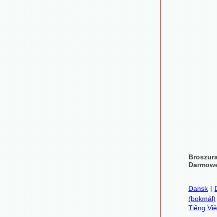
Broszur
Darmowe
Dansk
|
(bokmål)
Tiếng Việ