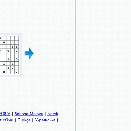
한국어
|
Bahasa Melayu
|
Norsk
าษาไทย
|
Türkçe
|
Українська
|