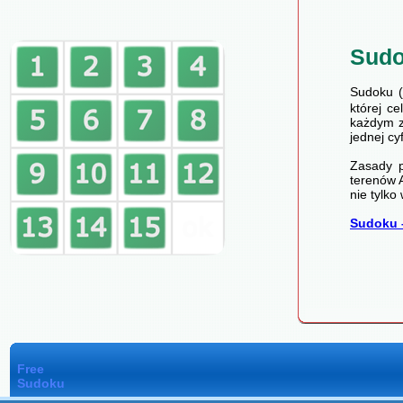
Sud
Sudoku (
której c
każdym z
jednej cy
Zasady p
terenów A
nie tylko
Sudoku 
Free
Sudoku