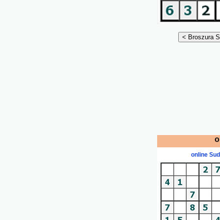
o
online Su