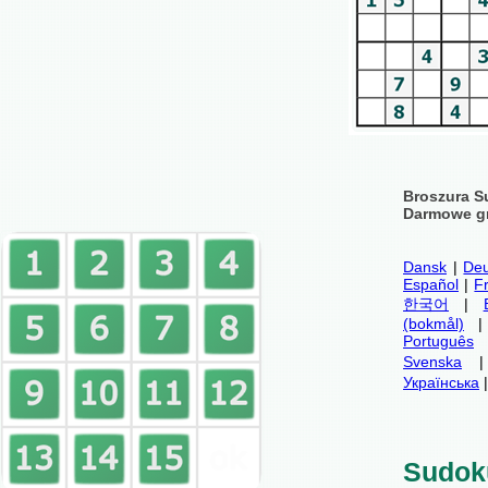
Broszura S
Darmowe gr
Dansk
|
Deu
Español
|
F
한국어
|
(bokmål)
Português
Svenska
Українська
Sudok