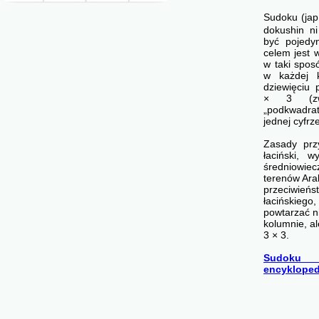
Sudoku (ja
dokushin ni
być pojedyn
celem jest 
w taki spos
w każdej 
dziewięciu
× 3 (zwa
„podkwadr
jednej cyfrz
Zasady prz
łaciński, 
średniowi
terenów Arab
przeciwi
łacińskie
powtarzać n
kolumnie, a
3 × 3.
Sudoku 
encykloped