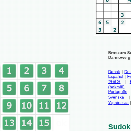
Broszura S
Darmowe gr
Dansk
|
Deu
Español
|
F
한국어
|
(bokmål)
Português
Svenska
Українська
Sudok