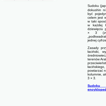
Sudoku (ja
dokushin ni
być pojedyn
celem jest 
w taki spos
w każdej 
dziewięciu
× 3 (zwa
„podkwadr
jednej cyfrz
Zasady prz
łaciński, 
średniowi
terenów Arab
przeciwi
łacińskie
powtarzać n
kolumnie, a
3 × 3.
Sudoku 
encykloped