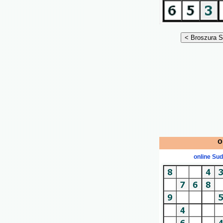
o
online Su