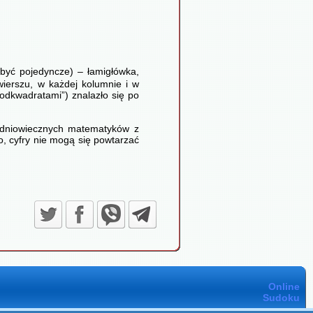
 być pojedyncze) – łamigłówka,
wierszu, w każdej kolumnie i w
odkwadratami”) znalazło się po
redniowiecznych matematyków z
o, cyfry nie mogą się powtarzać
Online
Sudoku