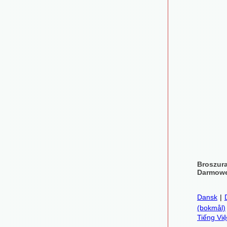
Broszur
Darmowe
Dansk
|
(bokmål)
Tiếng Việ