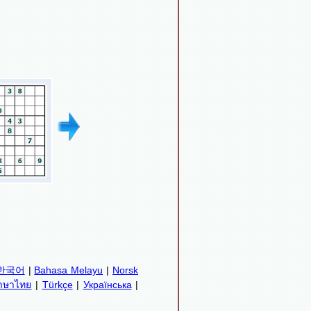
한국어
|
Bahasa Melayu
|
Norsk
าษาไทย
|
Türkçe
|
Українська
|