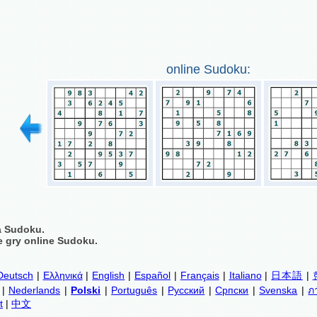
online Sudoku:
a Sudoku.
 gry online Sudoku.
Deutsch
|
Ελληνικά
|
English
|
Español
|
Français
|
Italiano
|
日本語
|
|
Nederlands
|
Polski
|
Português
|
Русский
|
Српски
|
Svenska
|
ภ
t
|
中文