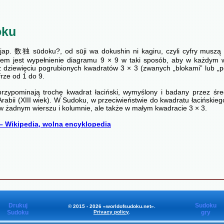
oku
jap. 数独 sūdoku?, od sūji wa dokushin ni kagiru, czyli cyfry muszą
elem jest wypełnienie diagramu 9 × 9 w taki sposób, aby w każdym 
 dziewięciu pogrubionych kwadratów 3 × 3 (zwanych „blokami” lub „p
frze od 1 do 9.
rzypominają trochę kwadrat łaciński, wymyślony i badany przez ś
rabii (XIII wiek). W Sudoku, w przeciwieństwie do kwadratu łacińskieg
 w żadnym wierszu i kolumnie, ale także w małym kwadracie 3 × 3.
– Wikipedia, wolna encyklopedia
Drukuj
Sudoku
© 2015 - 2026 «worldofsudoku.net».
Sudoku
Privacy policy
.
gry