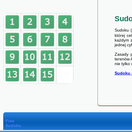
Sud
Sudoku (
której c
każdym z
jednej cy
Zasady p
terenów A
nie tylko
Sudoku 
Free
Sudoku