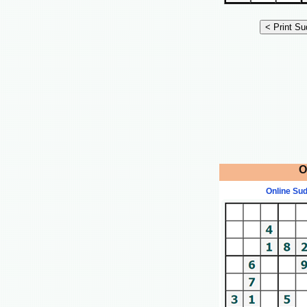
O
Online Su