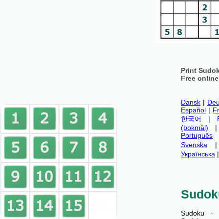
Print Sudo
Free onlin
Dansk
|
Deu
Español
|
F
한국어
|
(bokmål)
Português
Svenska
Українська
Sudok
Sudoku - 