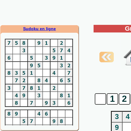
G
Sudoku en ligne
0
1
2
3
4
9