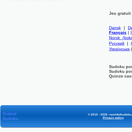
Jeu gratuit
Dansk
|
D
Français
|
Norsk (bok
Русский
|
Українська
Sudoku pou
Sudoku pou
Quinze cas
Gratuit
© 2015 - 2026 «worldofsudoku.
Sudoku
Privacy policy
.