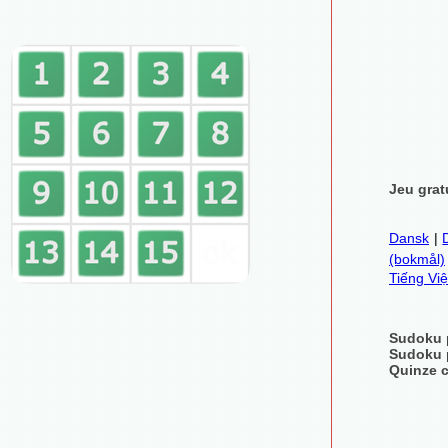
Jeu grat
Dansk
|
(bokmål)
Tiếng Việ
Sudoku 
Sudoku 
Quinze c