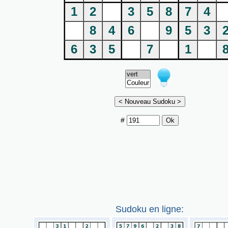
1
2
3
5
8
7
4
8
4
6
9
5
3
6
3
5
7
1
#
Sudoku en ligne: