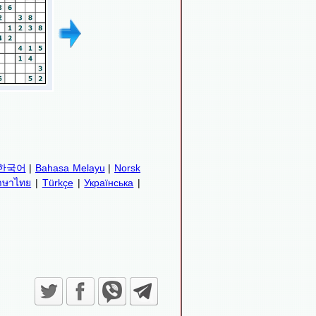
한국어
|
Bahasa Melayu
|
Norsk
าษาไทย
|
Türkçe
|
Українська
|