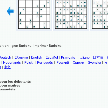
uit en ligne Sudoku. Imprimer Sudoku.
Deutsch
|
Ελληνικά
|
English
|
Español
|
Français
|
Italiano
|
日本語
|
|
Nederlands
|
Polski
|
Português
|
Русский
|
Српски
|
Svenska
|
ภ
t
|
中文
pour les débutants
pour maîtres
asse-tête