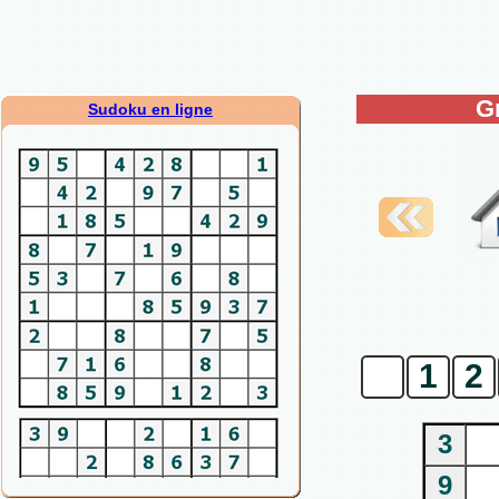
G
Sudoku en ligne
0
1
2
3
9