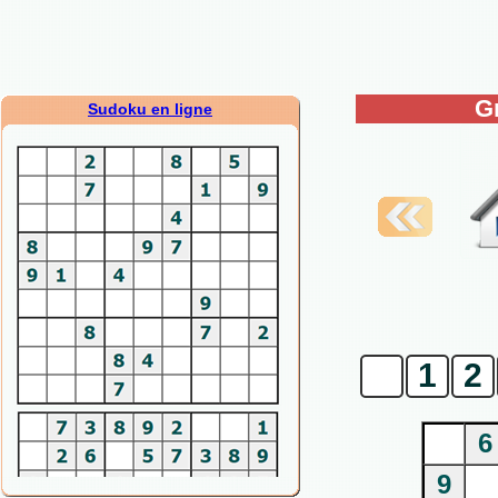
G
Sudoku en ligne
0
1
2
6
9