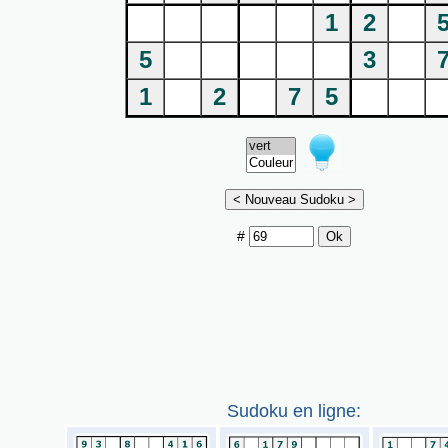
1
2
5
3
1
2
7
5
#
Sudoku en ligne: