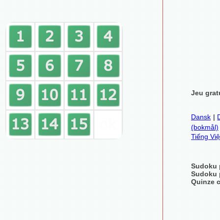
Jeu grat
Dansk
|
(bokmål)
Tiếng Việ
Sudoku 
Sudoku 
Quinze c