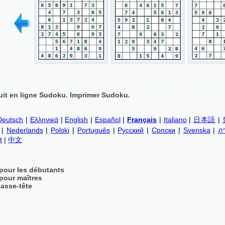
uit en ligne Sudoku. Imprimer Sudoku.
Deutsch
|
Ελληνικά
|
English
|
Español
|
Français
|
Italiano
|
日本語
|
|
Nederlands
|
Polski
|
Português
|
Русский
|
Српски
|
Svenska
|
ภ
t
|
中文
pour les débutants
pour maîtres
asse-tête