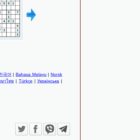
한국어
|
Bahasa Melayu
|
Norsk
าษาไทย
|
Türkçe
|
Українська
|