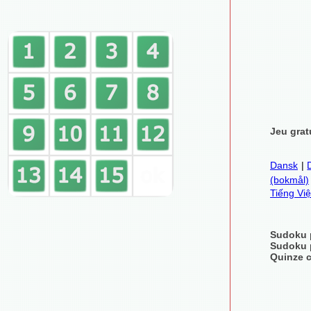
Jeu grat
Dansk
|
(bokmål)
Tiếng Việ
Sudoku 
Sudoku 
Quinze c