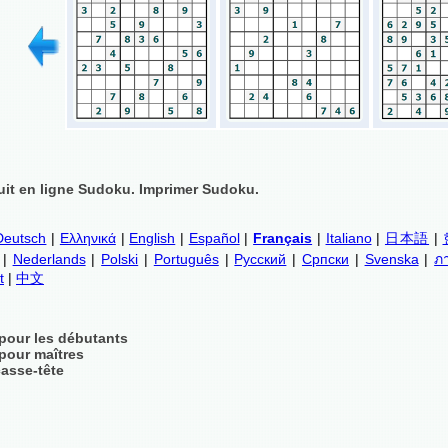
uit en ligne Sudoku. Imprimer Sudoku.
Deutsch
|
Ελληνικά
|
English
|
Español
|
Français
|
Italiano
|
日本語
|
|
Nederlands
|
Polski
|
Português
|
Русский
|
Српски
|
Svenska
|
ภ
t
|
中文
pour les débutants
pour maîtres
asse-tête