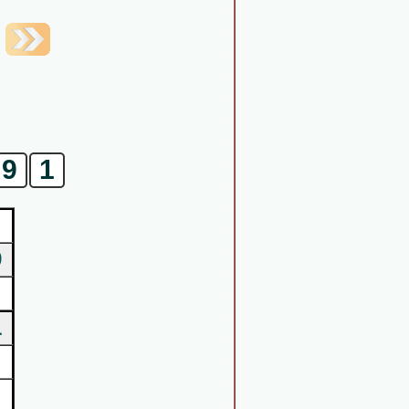
9
1
9
1