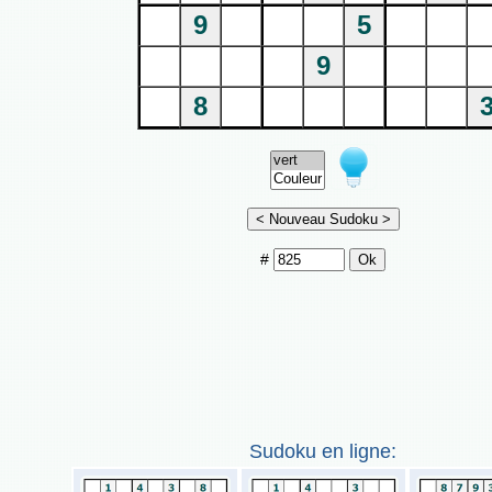
9
5
9
8
#
Sudoku en ligne: