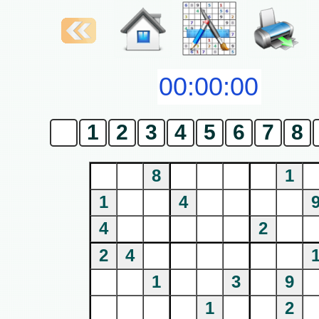
0
1
2
3
4
5
6
7
8
8
1
1
4
4
2
2
4
1
3
9
1
2