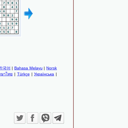
한국어
|
Bahasa Melayu
|
Norsk
าษาไทย
|
Türkçe
|
Українська
|