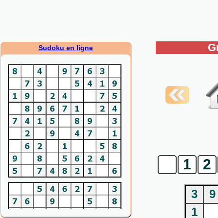
G
Sudoku en ligne
0
1
2
3
9
1