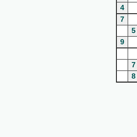
4
7
5
9
7
8