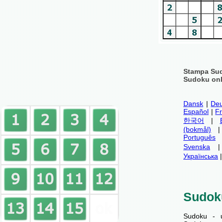
Stampa Su
Sudoku onli
Dansk
|
Deu
Español
|
F
한국어
|
(bokmål)
Português
Svenska
Українська
Sudok
Sudoku - 