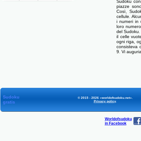
Sudoku cons
piazze son
Così, Sudok
cellule. Alc
i numeri in 
loro numero
del Sudoku. 
il celle vu
ogni riga, o
consisteva d
9. Vi augur
Sudoku
© 2015 - 2026 «worldofsudoku.net».
gratis
Privacy policy
.
Worldofsudoku
in Facebook