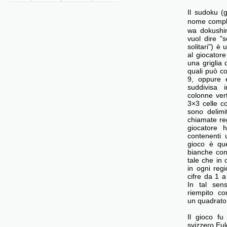
Il sudoku 
nome com
wa dokushin
vuol dire "
solitari") è
al giocator
una griglia 
quali può c
9, oppure e
suddivisa 
colonne verti
3×3 celle co
sono delimi
chiamate reg
giocatore
contenenti
gioco è que
bianche co
tale che in 
in ogni regi
cifre da 1 a
In tal sen
riempito c
un quadrato 
Il gioco fu
svizzero Eu