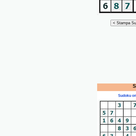
S
Sudoku on