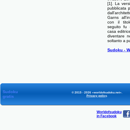
[1]. La ver
pubblicata 
dall'archi
Garns all'i
con il tit
seguito fu 
casa editric
diventare no
soltanto a pa
Sudoku - W
Sudoku
© 2015 - 2026 «worldofsudoku.net».
gratis
Privacy policy
.
Worldofsudoku
in Facebook