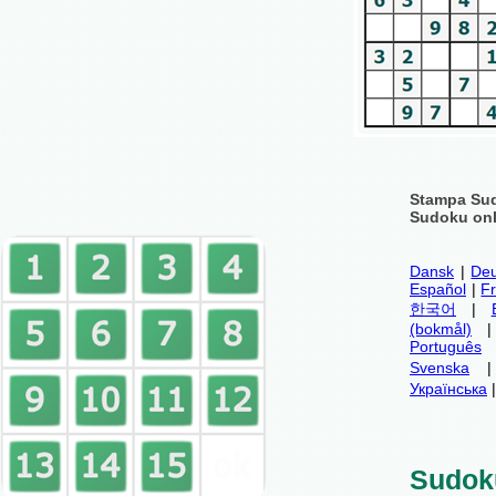
Stampa Su
Sudoku onli
Dansk
|
Deu
Español
|
F
한국어
|
(bokmål)
Português
Svenska
Українська
Sudok