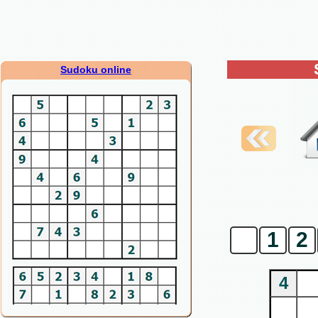
Sudoku online
0
1
2
4