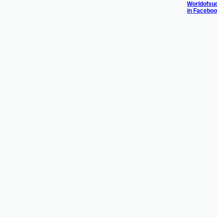
Worldofsu
in Facebo