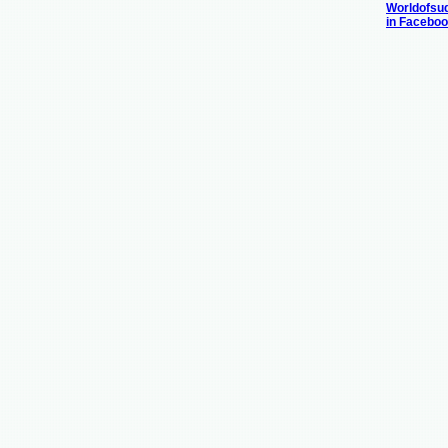
Worldofsu
in Facebo