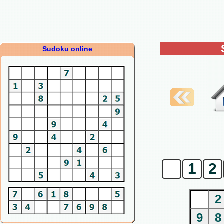
Sudoku online
0
1
2
2
9
8