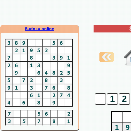
Sudoku online
0
1
2
1
9