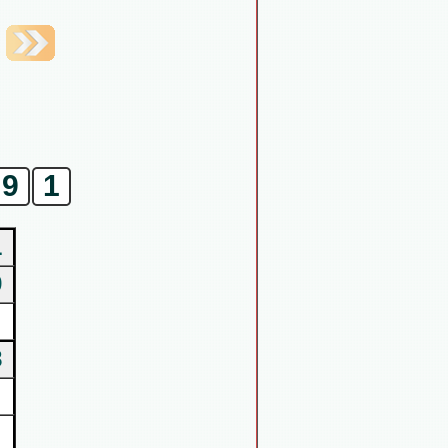
9
1
1
9
8