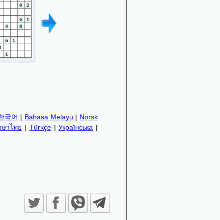
한국어
|
Bahasa Melayu
|
Norsk
าษาไทย
|
Türkçe
|
Українська
|