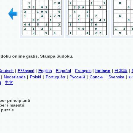
doku online gratis. Stampa Sudoku.
Deutsch
|
Ελληνικά
|
English
|
Español
|
Français
|
Italiano
|
日本語
|
|
Nederlands
|
Polski
|
Português
|
Русский
|
Српски
|
Svenska
|
ภ
t
|
中文
er principianti
er i maestri
 puzzle