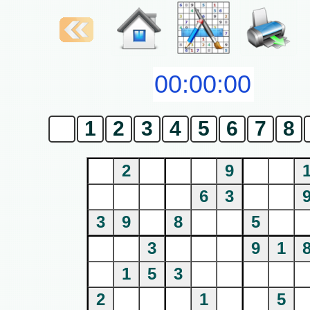
0
1
2
3
4
5
6
7
8
2
9
6
3
3
9
8
5
3
9
1
1
5
3
2
1
5