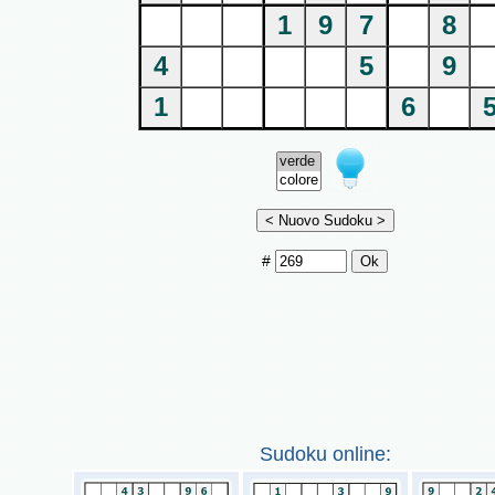
1
9
7
8
4
5
9
1
6
#
Sudoku online: