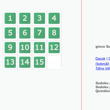
gioco Su
Dansk
|
(bokmål)
Tiếng Việ
Sudoku p
Sudoku p
Quindici