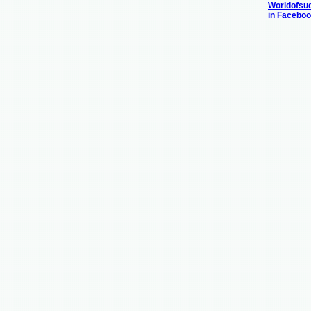
Worldofsu
in Facebo