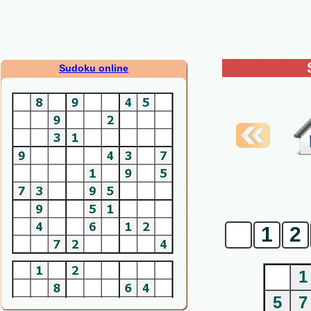
Sudoku online
0
1
2
1
5
7