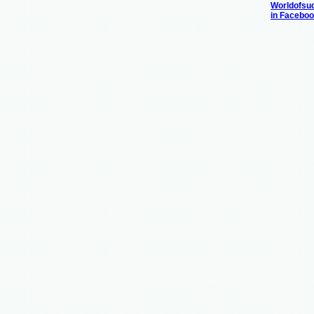
Worldofsu
in Facebo