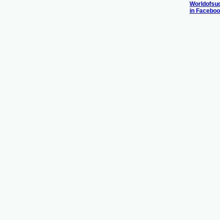
Worldofsu
in Facebo