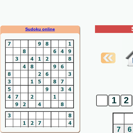
Sudoku online
0
1
2
7
6