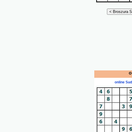
o
online Su