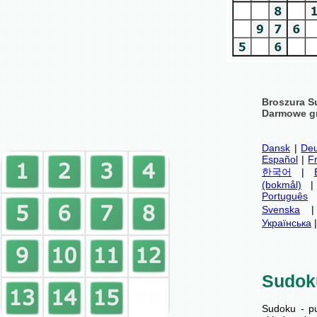
Broszura S
Darmowe gr
Dansk
|
Deu
Español
|
F
한국어
|
(bokmål)
Português
Svenska
Українська
Sudok
Sudoku - p