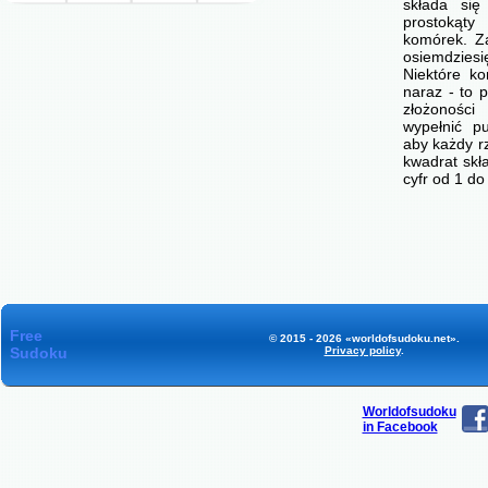
składa się
prostokąty
komórek. Z
osiemdzie
Niektóre ko
naraz - to p
złożonośc
wypełnić p
aby każdy r
kwadrat skł
cyfr od 1 d
Free
© 2015 - 2026 «worldofsudoku.net».
Sudoku
Privacy policy
.
Worldofsudoku
in Facebook