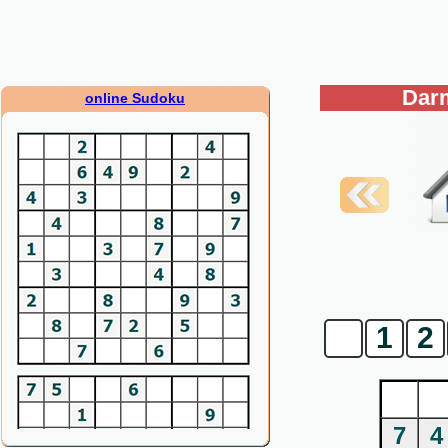
Dar
online Sudoku
0
1
2
7
4