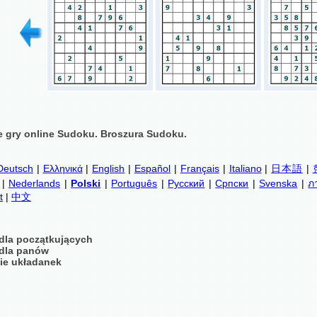
 gry online Sudoku. Broszura Sudoku.
Deutsch
|
Ελληνικά
|
English
|
Español
|
Français
|
Italiano
|
日本語
|
|
Nederlands
|
Polski
|
Português
|
Русский
|
Српски
|
Svenska
|
ภ
t
|
中文
dla początkujących
dla panów
ie układanek