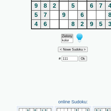
9
8
2
5
6
7
5
7
9
6
4
6
8
2
9
5
#
online Sudoku: