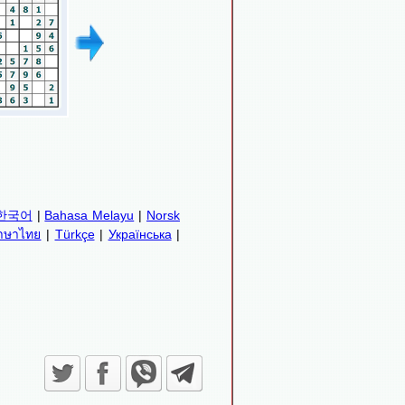
한국어
|
Bahasa Melayu
|
Norsk
าษาไทย
|
Türkçe
|
Українська
|