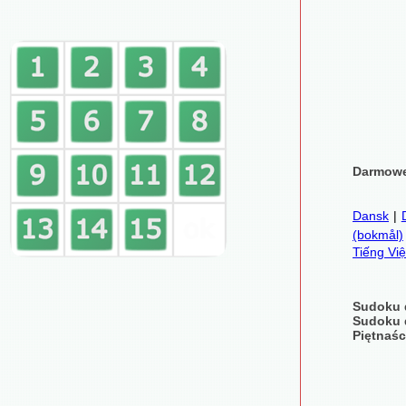
Darmowe
Dansk
|
(bokmål)
Tiếng Việ
Sudoku 
Sudoku 
Piętnaśc