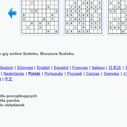
 gry online Sudoku. Broszura Sudoku.
Deutsch
|
Ελληνικά
|
English
|
Español
|
Français
|
Italiano
|
日本語
|
|
Nederlands
|
Polski
|
Português
|
Русский
|
Српски
|
Svenska
|
ภ
t
|
中文
dla początkujących
dla panów
ie układanek