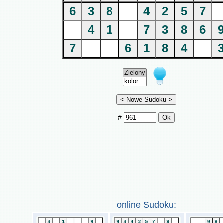
6
3
8
4
2
5
7
4
1
7
3
8
6
7
6
1
8
4
#
online Sudoku: