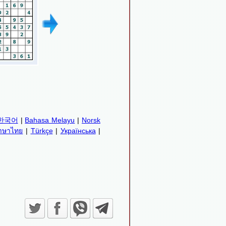
한국어
|
Bahasa Melayu
|
Norsk
าษาไทย
|
Türkçe
|
Українська
|