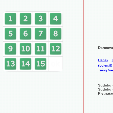
Darmowe
Dansk
|
(bokmål)
Tiếng Việ
Sudoku 
Sudoku 
Piętnaśc