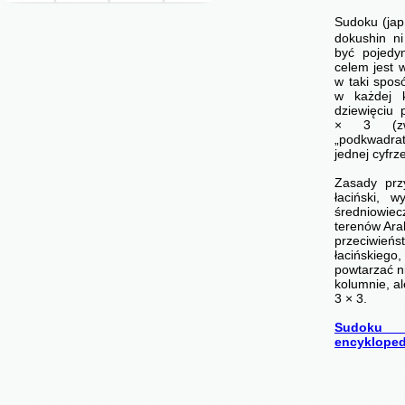
Sudoku (ja
dokushin ni
być pojedyn
celem jest 
w taki spos
w każdej 
dziewięciu
× 3 (zwa
„podkwadr
jednej cyfrz
Zasady prz
łaciński, 
średniowi
terenów Arab
przeciwi
łacińskie
powtarzać n
kolumnie, a
3 × 3.
Sudoku 
encykloped