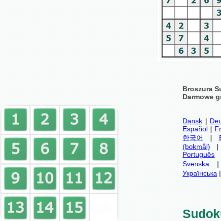
Broszura S
Darmowe gr
Dansk
|
Deu
Español
|
F
한국어
|
(bokmål)
Português
Svenska
Українська
Sudok