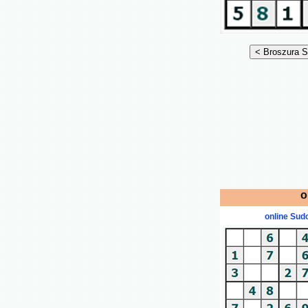
o
online Sud