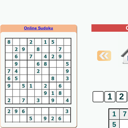
Online Sudoku
0
1
2
1
7
5