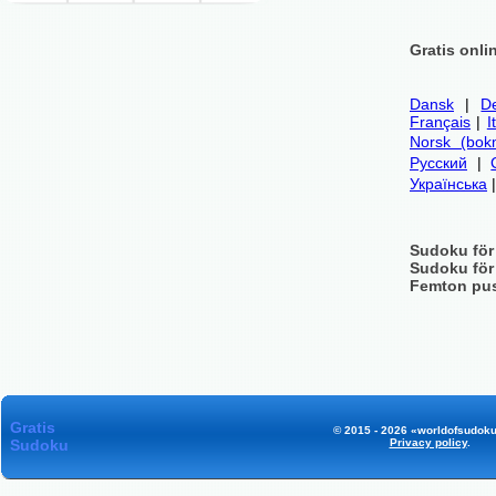
Gratis onli
Dansk
|
D
Français
|
I
Norsk (bok
Русский
|
Українська
Sudoku för
Sudoku för
Femton pu
Gratis
© 2015 - 2026 «worldofsudoku
Sudoku
Privacy policy
.