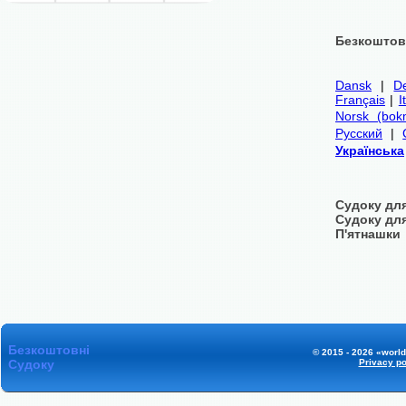
Безкоштовн
Dansk
|
D
Français
|
I
Norsk (bok
Русский
|
Українська
Судоку для
Судоку дл
П'ятнашки
Безкоштовні
© 2015 - 2026 «world
Судоку
Privacy po