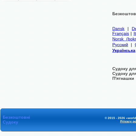
Безкоштовн
Dansk
|
D
Français
|
I
Norsk (bok
Русский
|
Українська
Судоку для
Судоку дл
П'ятнашки
Безкоштовні
© 2015 - 2026 «world
Судоку
Privacy po